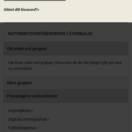
aktiv […]
Glömt ditt lösenord?»
PRENUMERERA
NATURSKYDDSFÖRENINGEN I ÖVERKALIX
Om sidor och grupper
Här finns sidor och grupper. Observera att de inte längre fylls på med
ny information.
Mina grupper
Föreningens verksamheter
Artprojekten
Digitala mötesplatser
Fältbiologerna