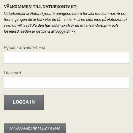
VÄLKOMMEN TILL NATURKONTAKT!
Naturkontakt är Naturskyddsföreningens forum för alla medlemmar. Är det
första gången du är här? Har du fått en länk till en sida inne på Naturkontakt
som du vill läsa?
På den här sidan skaffar du ett användarnamn och
lösenord, sedan är det bara att logga in!
>>
MENY
E-post / användarnamn
HEM
FÖRENINGEN
NATURSKYDDSFÖRENINGEN I ÖVERKALIX
START
LÄGG TILL EN TEXT HÄR PÅ SIDAN
FORUM
Lösenord
FÖRENINGEN
Naturskyddsföreningen i Överkalix
Hej världen!
18 november, 2012
riksforeningen
INFO & MATERIAL
Välkommen hit! I den nya versionen av Naturkontakt som släpptes 20
november 2012 har varje del av Naturskyddsföreningen fått en egen
startsida. Det går att publicera texter, material eller bara ha sidan som
startsida för de grupper som berör kretsen/länsförbundet/nätverket. Det är
NY ANVÄNDARE? KLICKA HÄR
enkelt att använda och fungerar som en vanlig wordpress-blogg. Om du är